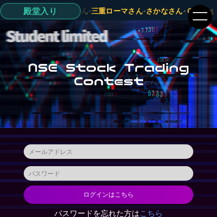
殿堂入り
名証で結婚式挙げたいさん
•
三重ローマさん
•
さかなさん
•
Ｇｏｏｇ
ログインはこちら
パスワードを忘れた方は
こちら