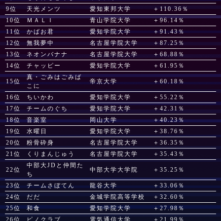
9位
天光メンツ
愛知東邦大学
＋110.36％
10位
ＭＡＬＩ
青山学院大学
＋96.14％
11位
かばお君
愛知学院大学
＋91.43％
12位
無我夢中
名古屋学院大学
＋87.25％
13位
ネオンバナナ
名古屋学院大学
＋68.88％
14位
チャッピー
愛知学院大学
＋61.95％
真・ごみはごみば
15位
帝京大学
＋60.18％
こに
16位
ちいかわ
愛知学院大学
＋55.22％
17位
チームのぐち
愛知学院大学
＋42.31％
18位
音楽室
岡山大学
＋40.23％
19位
水曜日
愛知学院大学
＋38.76％
20位
粉骨砕身
名古屋学院大学
＋36.35％
21位
くりまんじゅう
名古屋学院大学
＋35.43％
中部大JDと仲間た
22位
中部大学大学院
＋35.25％
ち
23位
チームさぼてん
龍谷大学
＋33.06％
24位
だだ
金城学院高等学校
＋32.60％
25位
和食
愛知学院大学
＋27.98％
26位
ピノクラブ
電気通信大学
＋21.99％