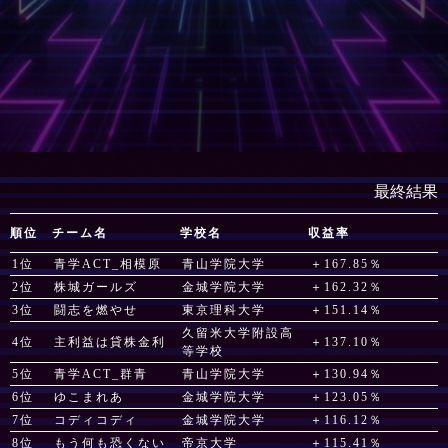
最終結果
順位
チーム名
学校名
収益率
1位
青学ACT_相模原
青山学院大学
＋167.85％
2位
株城ガールズ
金城学院大学
＋162.32％
3位
闘志を燃やせ
東京理科大学
＋151.14％
久留米大学附設高
4位
主利益は貸株金利
＋137.10％
等学校
5位
青学ACT_群青
青山学院大学
＋130.94％
6位
ゆこまれあ
金城学院大学
＋123.05％
7位
コディコディ
金城学院大学
＋116.12％
8位
もう何も恐くない
帝京大学
＋115.41％